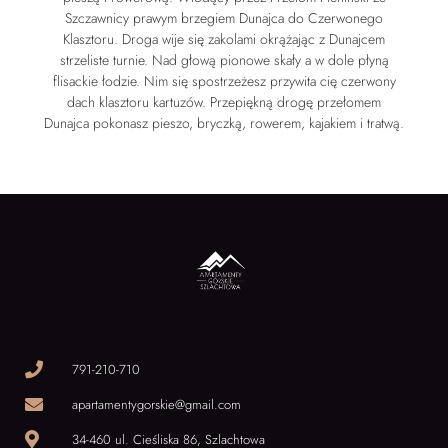
Szczawnicy prawym brzegiem Dunajca do Czerwonego
Klasztoru. Droga wije się zakolami okrążając z Dunajcem
strzeliste turnie. Nad głową pionowe skały a w dole płyną
flisackie łodzie. Nim się spostrzeżesz przywita cię czerwony
dach klasztoru kartuzów. Przepiękną drogę przełomem
Dunajca pokonasz pieszo, bryczką, rowerem, kajakiem i tratwą.
791-210-710
apartamentygorskie@gmail.com
34-460 ul. Cieśliska 86, Szlachtowa