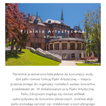
Pijalnia Artystyczna
w Piwnicznej
Pierwotnie przeznaczona była jedynie do konsumpcji wody,
dziś pełni również funkcję Pijalni Artystycznej – miejsca
przeznaczonego do organizacji rozmaitych wystaw, koncertów,
przedstawień etc. W zlokalizowanym przy Pijalni Artystycznej
Parku Zdrojowym znajduje się również amfiteatr
wykorzystywany do koncertów plenerowych. Urokliwe alejki
parku pozwalają wyciszyć się i zrelaksować a szum płynącego