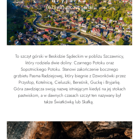
Bryjarka
(679 m) szczyt górski
To szczyt górski w Beskidzie Sądeckim w pobliżu Szczawnicy,
który rodziela dwie doliny: Czarnego Potoku oraz
Sopotnickiego Potoku. Stanowi zakończenie bocznego
grzbietu Pasma Radziejowej, który biegnie z Dzwonkówki przez
Przysłop, Kotelnicę, Cieluszki, Bereśnik, Guckę i Bryjarkę.
Góra zawdzięcza swoją nazwę istniejącym kiedyś na jej stokach
pastwiskom, a w dawnych czasach szczyt ten nazywany był
także Światkówką lub Skałką.