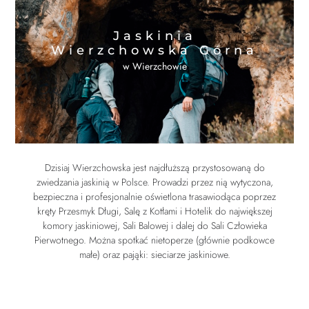
Jaskinia
Wierzchowska Górna
w Wierzchowie
Dzisiaj Wierzchowska jest najdłuższą przystosowaną do
zwiedzania jaskinią w Polsce. Prowadzi przez nią wytyczona,
bezpieczna i profesjonalnie oświetlona trasawiodąca poprzez
kręty Przesmyk Długi, Salę z Kotłami i Hotelik do największej
komory jaskiniowej, Sali Balowej i dalej do Sali Człowieka
Pierwotnego. Można spotkać nietoperze (głównie podkowce
małe) oraz pająki: sieciarze jaskiniowe.