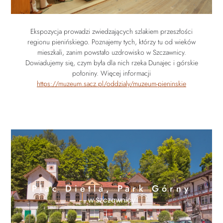
Ekspozycja prowadzi zwiedzających szlakiem przeszłości
regionu pienińskiego. Poznajemy tych, którzy tu od wieków
mieszkali, zanim powstało uzdrowisko w Szczawnicy.
Dowiadujemy się, czym była dla nich rzeka Dunajec i górskie
połoniny. Więcej informacji
https://muzeum.sacz.pl/oddzialy/muzeum-pieninskie
Plac Dietla, Park Górny
w Szczawnicy