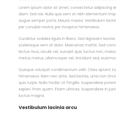
Lorem ipsum dolor sit amet, consectetur adipiscing eli
diam. Sed nisi. Nulla quis sem at nibh elementum impe
augue semper porta. Mauris massa. Vestibulum lacinia 
per conubia nostra, per inceptos himenaeos.
Curabitur sodales ligula in libero. Sed dignissim lacin
scelerisque sem at dolor. Maecenas mattis. Sed convalli
lectus risus, iaculis vel, suscipit quis, luctus non, mass
metus metus, ullamcorper vel, tincidunt sed, euismod 
Quisque volutpat condimentum velit. Class aptent taci
himenaeos. Nam nec ante. Sed lacinia, urna non tinci
quis turpis. Nulla facilisi. Ut fringilla. Suspendisse p
sapien. Proin quam. Etiam ultrices. Suspendisse in jus
luctus magna.
Vestibulum lacinia arcu