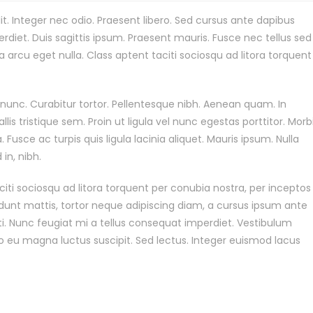
t. Integer nec odio. Praesent libero. Sed cursus ante dapibus
rdiet. Duis sagittis ipsum. Praesent mauris. Fusce nec tellus sed
arcu eget nulla. Class aptent taciti sociosqu ad litora torquent
ia nunc. Curabitur tortor. Pellentesque nibh. Aenean quam. In
s tristique sem. Proin ut ligula vel nunc egestas porttitor. Morb
a. Fusce ac turpis quis ligula lacinia aliquet. Mauris ipsum. Nulla
in, nibh.
ti sociosqu ad litora torquent per conubia nostra, per inceptos
dunt mattis, tortor neque adipiscing diam, a cursus ipsum ante
otenti. Nunc feugiat mi a tellus consequat imperdiet. Vestibulum
to eu magna luctus suscipit. Sed lectus. Integer euismod lacus