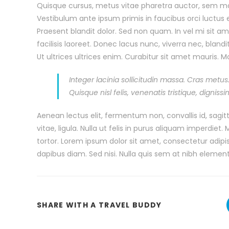
Quisque cursus, metus vitae pharetra auctor, sem 
Vestibulum ante ipsum primis in faucibus orci luctus et
Praesent blandit dolor. Sed non quam. In vel mi sit
facilisis laoreet. Donec lacus nunc, viverra nec, bland
Ut ultrices ultrices enim. Curabitur sit amet mauris. Mor
Integer lacinia sollicitudin massa. Cras metus.
Quisque nisl felis, venenatis tristique, digniss
Aenean lectus elit, fermentum non, convallis id, sagitti
vitae, ligula. Nulla ut felis in purus aliquam imperdie
tortor. Lorem ipsum dolor sit amet, consectetur adipisc
dapibus diam. Sed nisi. Nulla quis sem at nibh elemen
SHARE WITH A TRAVEL BUDDY