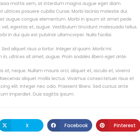
massa mattis sem, at interdum magna augue eget diam.
 ultrices posuere cubilia Curae; Morbi lacinia molestie dui.
 amet augue congue elementum. Morbi in ipsum sit amet pede
it vel, egestas et, augue. Vestibulum tincidunt malesuada tellus.
bi in dui quis est pulvinar ullamcorper. Nulla facilisi.
 Sed aliquet risus a tortor. Integer id quam. Morbi mi.
im in, ultrices sit amet, augue. Proin sodales libero eget ante.
s at, neque. Nullam mauris orci, aliquet et, iaculis et, viverra
t. Maecenas aliquet mollis lectus. Vivamus consectetuer risus et
ing elit. Integer nec odio. Praesent libero. Sed cursus ante
tum imperdiet. Duis sagittis ipsum.
X
Facebook
Pinterest